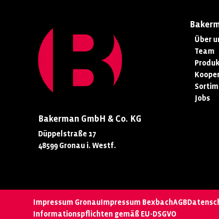
Baker
Über u
Team
Produk
Kooper
Sortim
Jobs
Bakerman GmbH & Co. KG
Düppelstraße 17
48599 Gronau i. Westf.
Impressum Gronau
Impressum Bexbach
AGB
Datensc
Informationspflichten gemäß EU-DSGVO