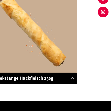
ekstange Hackfleisch 130g