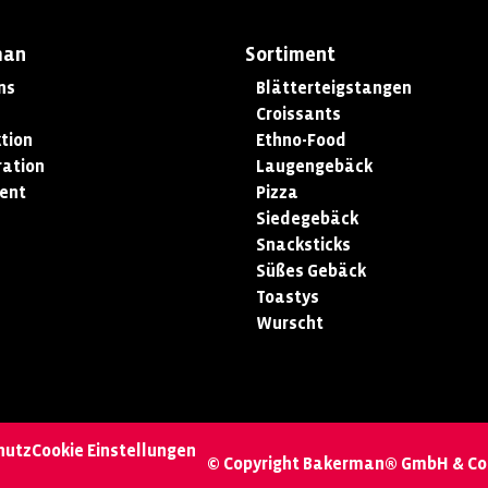
man
Sortiment
ns
Blätterteigstangen
Croissants
tion
Ethno-Food
ation
Laugengebäck
ent
Pizza
Siedegebäck
Snacksticks
Süßes Gebäck
Toastys
Wurscht
hutz
Cookie Einstellungen
© Copyright Bakerman® GmbH & Co.