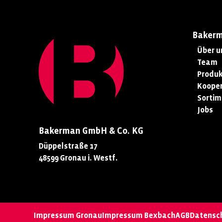
Baker
Über u
Team
Produk
Kooper
Sortim
Jobs
Bakerman GmbH & Co. KG
Düppelstraße 17
48599 Gronau i. Westf.
Impressum Gronau
Impressum Bexbach
AGB
Datensc