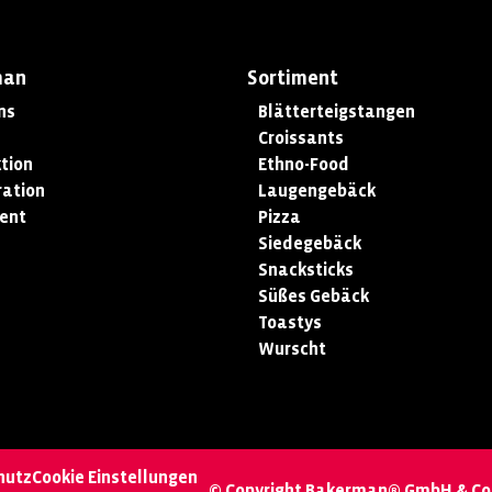
man
Sortiment
ns
Blätterteigstangen
Croissants
tion
Ethno-Food
ation
Laugengebäck
ent
Pizza
Siedegebäck
Snacksticks
Süßes Gebäck
Toastys
Wurscht
hutz
Cookie Einstellungen
© Copyright Bakerman® GmbH & Co.