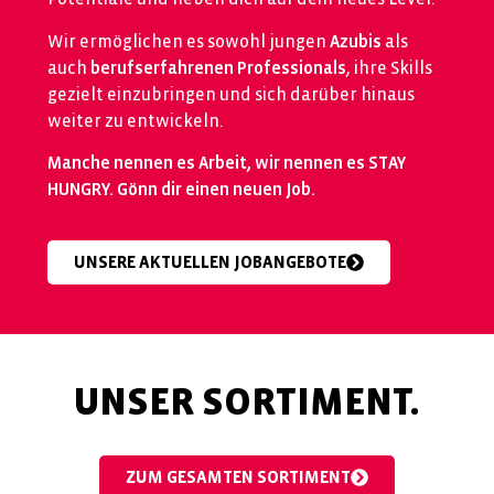
Wir ermöglichen es sowohl jungen
Azubis
als
auch
berufserfahrenen Professionals
, ihre Skills
gezielt einzubringen und sich darüber hinaus
weiter zu entwickeln.
Manche nennen es Arbeit, wir nennen es STAY
HUNGRY. Gönn dir einen neuen Job.
UNSERE AKTUELLEN JOBANGEBOTE
UNSER SORTIMENT.
ZUM GESAMTEN SORTIMENT