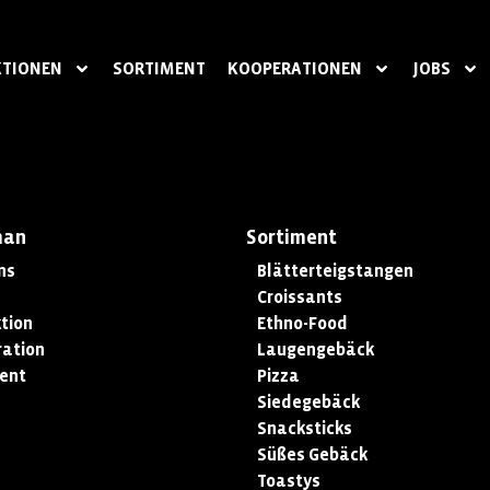
TIONEN
SORTIMENT
KOOPERATIONEN
JOBS
man
Sortiment
ns
Blätterteigstangen
Croissants
tion
Ethno-Food
ation
Laugengebäck
ent
Pizza
Siedegebäck
Snacksticks
Süßes Gebäck
Toastys