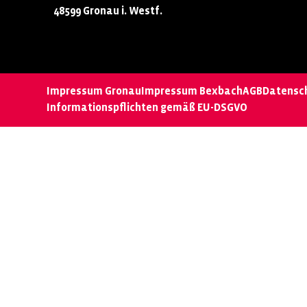
48599 Gronau i. Westf.
Impressum Gronau
Impressum Bexbach
AGB
Datensc
Informationspflichten gemäß EU-DSGVO