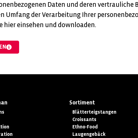
onenbezogenen Daten und deren vertrauliche B
en Umfang der Verarbeitung Ihrer personenbez
e hier einsehen und downloaden.
EN
man
Sortiment
ns
Blätterteigstangen
Croissants
tion
Ethno-Food
ation
Laugengebäck