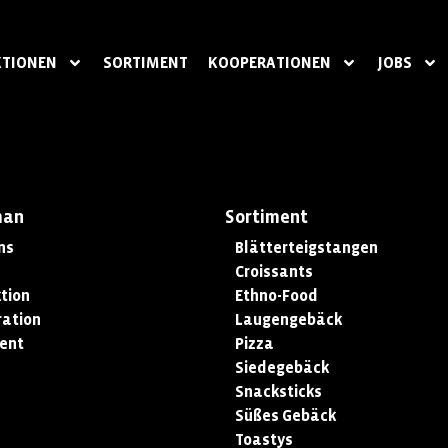
TIONEN
SORTIMENT
KOOPERATIONEN
JOBS
man
Sortiment
ns
Blätterteigstangen
Croissants
tion
Ethno-Food
ation
Laugengebäck
ent
Pizza
Siedegebäck
Snacksticks
Süßes Gebäck
Toastys