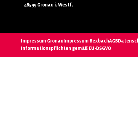
48599 Gronau i. Westf.
Impressum Gronau
Impressum Bexbach
AGB
Datensc
Informationspflichten gemäß EU-DSGVO