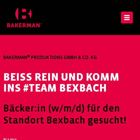
®
BAKERMAN
PRODUKTIONS GMBH & CO. KG
BEISS REIN UND KOMM I
NS #TEAM BEXBACH
Bäcker:in (w/m/d) für den
Standort Bexbach gesucht!
Name