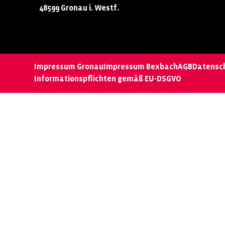
48599 Gronau i. Westf.
Impressum Gronau
Impressum Bexbach
AGB
Datensc
Informationspflichten gemäß EU-DSGVO