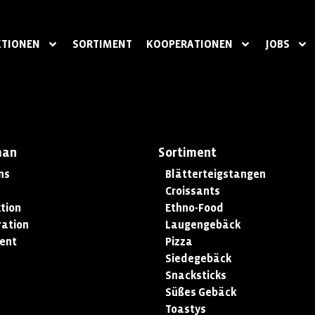
TIONEN
SORTIMENT
KOOPERATIONEN
JOBS
man
Sortiment
ns
Blätterteigstangen
Croissants
tion
Ethno-Food
ation
Laugengebäck
ent
Pizza
Siedegebäck
Snacksticks
Süßes Gebäck
Toastys