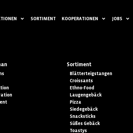
TIONEN
SORTIMENT
KOOPERATIONEN
JOBS
man
Sortiment
ns
Blätterteigstangen
Croissants
tion
Ethno-Food
ation
Laugengebäck
ent
Pizza
Siedegebäck
Snacksticks
Süßes Gebäck
Toastys