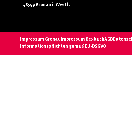
48599 Gronau i. Westf.
Impressum Gronau
Impressum Bexbach
AGB
Datensc
Informationspflichten gemäß EU-DSGVO